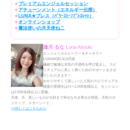
★
プレミアムエンジェルセッション
★
アチューンメント（エネルギー伝授）
★
LUNA★ブレス（ﾊﾟﾜｰｽﾄｰﾝﾌﾞﾚｽﾚｯﾄ）
★
オンラインショップ
★
魔法使いの月天使ねこ
逢月 るな
Luna Aitsuki
エンジェリカルヒーラー＆チャネラー
LUNANGELICA代表
繊細で敏感な女性の天使性を呼び覚まし、スピ
リチュアルに美しく輝くためのサポートをさせ
ていただきます♡
わかりやすくて楽しい♪と人気のスピリチュアル
講座の受講生はのべ1,000名様以上、セッション
は2,500名様以上に実施。
天使、月、美しいものが大好きで幸せな引き寄せが得意。天性のポ
ジティブ。スターシード。
>>詳しくはこちらから