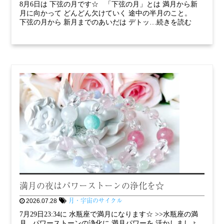
8月6日は 下弦の月です☆ 「下弦の月」とは 満月から新
月に向かって どんどん欠けていく 途中の半月のこと。
下弦の月から 新月までのあいだは デトッ…続きを読む
満月の夜はパワーストーンの浄化を☆
月・宇宙のサイクル
2026.07.28
7月29日23:34に 水瓶座で満月になります☆ >>水瓶座の満
月 パワーストーンの浄化に 満月パワーを 活かしましょ