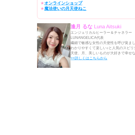
★
オンラインショップ
★
魔法使いの月天使ねこ
逢月 るな
Luna Aitsuki
エンジェリカルヒーラー＆チャネラー
LUNANGELICA代表
繊細で敏感な女性の天使性を呼び覚ま
わかりやすくて楽しい♪と人気のスピリチ
天使、月、美しいものが大好きで幸せ
>>詳しくはこちらから