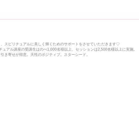
し、スピリチュアルに美しく輝くためのサポートをさせていただきます♡
ュアル講座の受講生はのべ1,000名様以上、セッションは2,500名様以上に実施。
な引き寄せが得意。天性のポジティブ。スターシード。