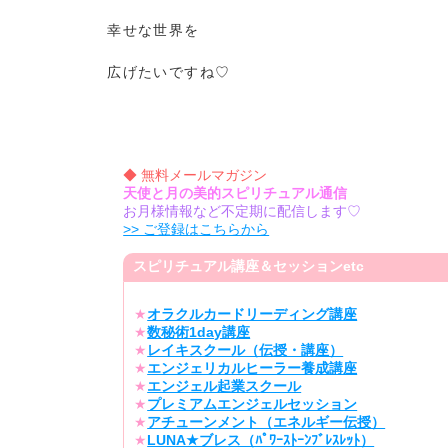
幸せな世界を
広げたいですね♡
◆ 無料メールマガジン
天使と月の美的スピリチュアル通信
お月様情報など不定期に配信します♡
>> ご登録はこちらから
スピリチュアル講座＆セッションetc
★
オラクルカードリーディング講座
★
数秘術1day講座
★
レイキスクール（伝授・講座）
★
エンジェリカルヒーラー養成講座
★
エンジェル起業スクール
★
プレミアムエンジェルセッション
★
アチューンメント（エネルギー伝授）
★
LUNA★ブレス（ﾊﾟﾜｰｽﾄｰﾝﾌﾞﾚｽﾚｯﾄ）