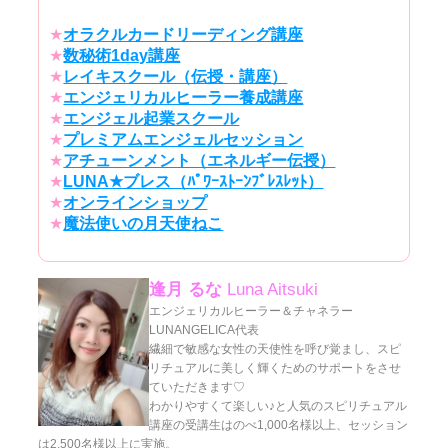
★
オラクルカードリーディング講座
★
数秘術1day講座
★
レイキスクール（伝授・講座）
★
エンジェリカルヒーラー養成講座
★
エンジェル起業スクール
★
プレミアムエンジェルセッション
★
アチューンメント（エネルギー伝授）
★
LUNA★ブレス（ﾊﾟﾜｰｽﾄｰﾝﾌﾞﾚｽﾚｯﾄ）
★
オンラインショップ
★
魔法使いの月天使ねこ
逢月 るな
Luna Aitsuki
エンジェリカルヒーラー＆チャネラー
LUNANGELICA代表
繊細で敏感な女性の天使性を呼び覚まし、スピ
リチュアルに美しく輝くためのサポートをさせ
ていただきます♡
わかりやすくて楽しい♪と人気のスピリチュアル
講座の受講生はのべ1,000名様以上、セッション
は2,500名様以上に実施。