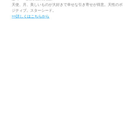
天使、月、美しいものが大好きで幸せな引き寄せが得意。天性のポ
ジティブ。スターシード。
>>詳しくはこちらから