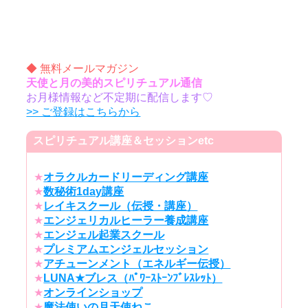
◆ 無料メールマガジン
天使と月の美的スピリチュアル通信
お月様情報など不定期に配信します♡
>> ご登録はこちらから
スピリチュアル講座＆セッションetc
★
オラクルカードリーディング講座
★
数秘術1day講座
★
レイキスクール（伝授・講座）
★
エンジェリカルヒーラー養成講座
★
エンジェル起業スクール
★
プレミアムエンジェルセッション
★
アチューンメント（エネルギー伝授）
★
LUNA★ブレス（ﾊﾟﾜｰｽﾄｰﾝﾌﾞﾚｽﾚｯﾄ）
★
オンラインショップ
★
魔法使いの月天使ねこ