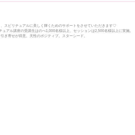
し、スピリチュアルに美しく輝くためのサポートをさせていただきます♡
ュアル講座の受講生はのべ1,000名様以上、セッションは2,500名様以上に実施。
な引き寄せが得意。天性のポジティブ。スターシード。