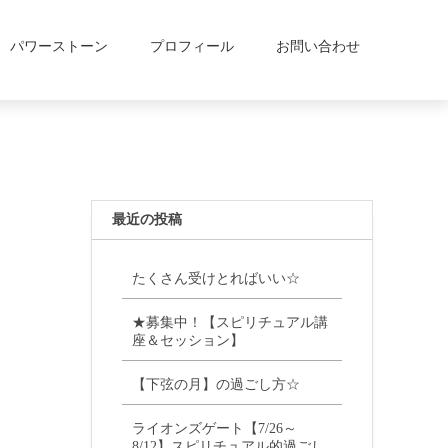
パワーストーン
プロフィール
お問い合わせ
最近の投稿
たくさん受けとればいい☆
★募集中！【スピリチュアル講
座＆セッション】
【下弦の月】の過ごし方☆
ライオンズゲート【7/26～
8/12】スピリチュアル的過ごし