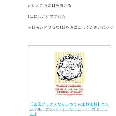
いいところに目を向ける
1日にしたいですね☆
今日もシアワセな1日をお過ごしくださいね♡♡
【楽天ブックスならいつでも送料無料】エン
ジェル・ナンバー [ ドリーン・L．ヴァーチ
ュ ]