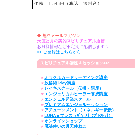
価格：1,543円（税込、送料込）
◆ 無料メールマガジン
天使と月の美的スピリチュアル通信
お月様情報など不定期に配信します♡
>> ご登録はこちらから
スピリチュアル講座＆セッションetc
★
オラクルカードリーディング講座
★
数秘術1day講座
★
レイキスクール（伝授・講座）
★
エンジェリカルヒーラー養成講座
★
エンジェル起業スクール
★
プレミアムエンジェルセッション
★
アチューンメント（エネルギー伝授）
★
LUNA★ブレス（ﾊﾟﾜｰｽﾄｰﾝﾌﾞﾚｽﾚｯﾄ）
★
オンラインショップ
★
魔法使いの月天使ねこ