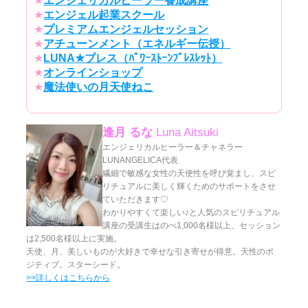
★
エンジェリカルヒーラー養成講座
★
エンジェル起業スクール
★
プレミアムエンジェルセッション
★
アチューンメント（エネルギー伝授）
★
LUNA★ブレス（ﾊﾟﾜｰｽﾄｰﾝﾌﾞﾚｽﾚｯﾄ）
★
オンラインショップ
★
魔法使いの月天使ねこ
逢月 るな
Luna Aitsuki
エンジェリカルヒーラー＆チャネラー
LUNANGELICA代表
繊細で敏感な女性の天使性を呼び覚まし、スピ
リチュアルに美しく輝くためのサポートをさせ
ていただきます♡
わかりやすくて楽しい♪と人気のスピリチュアル
講座の受講生はのべ1,000名様以上、セッション
は2,500名様以上に実施。
天使、月、美しいものが大好きで幸せな引き寄せが得意。天性のポ
ジティブ。スターシード。
>>詳しくはこちらから