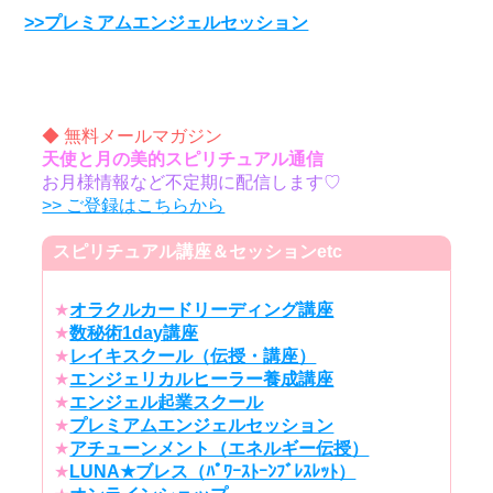
>>プレミアムエンジェルセッション
◆ 無料メールマガジン
天使と月の美的スピリチュアル通信
お月様情報など不定期に配信します♡
>> ご登録はこちらから
スピリチュアル講座＆セッションetc
★
オラクルカードリーディング講座
★
数秘術1day講座
★
レイキスクール（伝授・講座）
★
エンジェリカルヒーラー養成講座
★
エンジェル起業スクール
★
プレミアムエンジェルセッション
★
アチューンメント（エネルギー伝授）
★
LUNA★ブレス（ﾊﾟﾜｰｽﾄｰﾝﾌﾞﾚｽﾚｯﾄ）