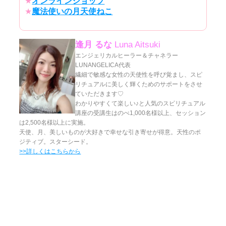
★
オンラインショップ
★
魔法使いの月天使ねこ
逢月 るな
Luna Aitsuki
エンジェリカルヒーラー＆チャネラー
LUNANGELICA代表
繊細で敏感な女性の天使性を呼び覚まし、スピ
リチュアルに美しく輝くためのサポートをさせ
ていただきます♡
わかりやすくて楽しい♪と人気のスピリチュアル
講座の受講生はのべ1,000名様以上、セッション
は2,500名様以上に実施。
天使、月、美しいものが大好きで幸せな引き寄せが得意。天性のポ
ジティブ。スターシード。
>>詳しくはこちらから