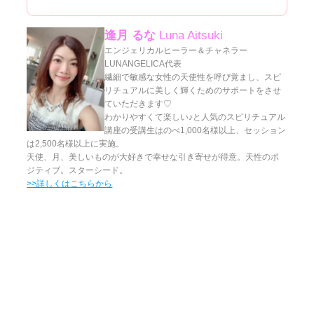
逢月 るな
Luna Aitsuki
エンジェリカルヒーラー＆チャネラー
LUNANGELICA代表
繊細で敏感な女性の天使性を呼び覚まし、スピ
リチュアルに美しく輝くためのサポートをさせ
ていただきます♡
わかりやすくて楽しい♪と人気のスピリチュアル
講座の受講生はのべ1,000名様以上、セッション
は2,500名様以上に実施。
天使、月、美しいものが大好きで幸せな引き寄せが得意。天性のポ
ジティブ。スターシード。
>>詳しくはこちらから