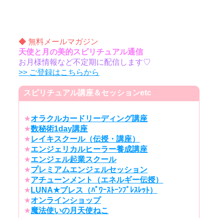
◆ 無料メールマガジン
天使と月の美的スピリチュアル通信
お月様情報など不定期に配信します♡
>> ご登録はこちらから
スピリチュアル講座＆セッションetc
★
オラクルカードリーディング講座
★
数秘術1day講座
★
レイキスクール（伝授・講座）
★
エンジェリカルヒーラー養成講座
★
エンジェル起業スクール
★
プレミアムエンジェルセッション
★
アチューンメント（エネルギー伝授）
★
LUNA★ブレス（ﾊﾟﾜｰｽﾄｰﾝﾌﾞﾚｽﾚｯﾄ）
★
オンラインショップ
★
魔法使いの月天使ねこ