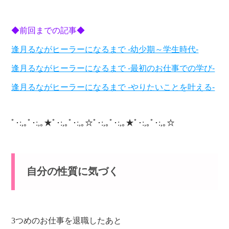
◆前回までの記事◆
逢月るながヒーラーになるまで -幼少期～学生時代-
逢月るながヒーラーになるまで -最初のお仕事での学び-
逢月るながヒーラーになるまで -やりたいことを叶える-
ﾟ･:,｡ﾟ･:,｡★ﾟ･:,｡ﾟ･:,｡☆ﾟ･:,｡ﾟ･:,｡★ﾟ･:,｡ﾟ･:,｡☆
自分の性質に気づく
3つめのお仕事を退職したあと