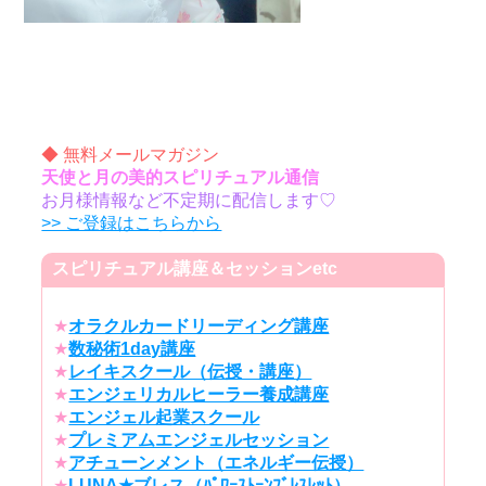
◆ 無料メールマガジン
天使と月の美的スピリチュアル通信
お月様情報など不定期に配信します♡
>> ご登録はこちらから
スピリチュアル講座＆セッションetc
★
オラクルカードリーディング講座
★
数秘術1day講座
★
レイキスクール（伝授・講座）
★
エンジェリカルヒーラー養成講座
★
エンジェル起業スクール
★
プレミアムエンジェルセッション
★
アチューンメント（エネルギー伝授）
★
LUNA★ブレス（ﾊﾟﾜｰｽﾄｰﾝﾌﾞﾚｽﾚｯﾄ）