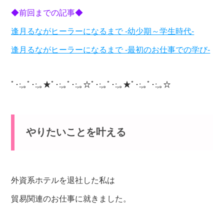
◆前回までの記事◆
逢月るながヒーラーになるまで -幼少期～学生時代-
逢月るながヒーラーになるまで -最初のお仕事での学び-
ﾟ･:,｡ﾟ･:,｡★ﾟ･:,｡ﾟ･:,｡☆ﾟ･:,｡ﾟ･:,｡★ﾟ･:,｡ﾟ･:,｡☆
やりたいことを叶える
外資系ホテルを退社した私は
貿易関連のお仕事に就きました。