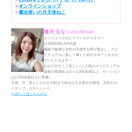
★
オンラインショップ
★
魔法使いの月天使ねこ
逢月 るな
Luna Aitsuki
エンジェリカルヒーラー＆チャネラー
LUNANGELICA代表
繊細で敏感な女性の天使性を呼び覚まし、スピ
リチュアルに美しく輝くためのサポートをさせ
ていただきます♡
わかりやすくて楽しい♪と人気のスピリチュアル
講座の受講生はのべ1,000名様以上、セッション
は2,500名様以上に実施。
天使、月、美しいものが大好きで幸せな引き寄せが得意。天性のポ
ジティブ。スターシード。
>>詳しくはこちらから