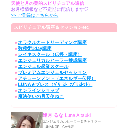
天使と月の美的スピリチュアル通信
お月様情報など不定期に配信します♡
>> ご登録はこちらから
スピリチュアル講座＆セッションetc
★
オラクルカードリーディング講座
★
数秘術1day講座
★
レイキスクール（伝授・講座）
★
エンジェリカルヒーラー養成講座
★
エンジェル起業スクール
★
プレミアムエンジェルセッション
★
アチューンメント（エネルギー伝授）
★
LUNA★ブレス（ﾊﾟﾜｰｽﾄｰﾝﾌﾞﾚｽﾚｯﾄ）
★
オンラインショップ
★
魔法使いの月天使ねこ
逢月 るな
Luna Aitsuki
エンジェリカルヒーラー＆チャネラー
LUNANGELICA代表