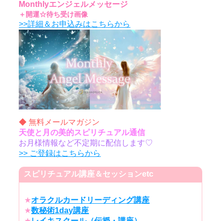
Monthlyエンジェルメッセージ
＋開運☆待ち受け画像
>>詳細＆お申込みはこちらから
◆ 無料メールマガジン
天使と月の美的スピリチュアル通信
お月様情報など不定期に配信します♡
>> ご登録はこちらから
スピリチュアル講座＆セッションetc
★
オラクルカードリーディング講座
★
数秘術1day講座
★
レイキスクール（伝授・講座）