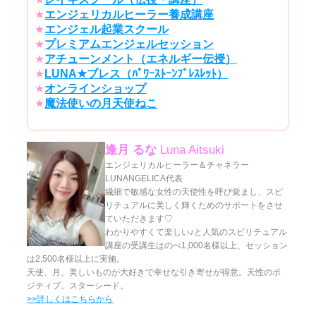
★
エンジェリカルヒーラー養成講座
★
エンジェル起業スクール
★
プレミアムエンジェルセッション
★
アチューンメント（エネルギー伝授）
★
LUNA★ブレス（ﾊﾟﾜｰｽﾄｰﾝﾌﾞﾚｽﾚｯﾄ）
★
オンラインショップ
★
魔法使いの月天使ねこ
逢月 るな
Luna Aitsuki
エンジェリカルヒーラー＆チャネラー
LUNANGELICA代表
繊細で敏感な女性の天使性を呼び覚まし、スピ
リチュアルに美しく輝くためのサポートをさせ
ていただきます♡
わかりやすくて楽しい♪と人気のスピリチュアル
講座の受講生はのべ1,000名様以上、セッション
は2,500名様以上に実施。
天使、月、美しいものが大好きで幸せな引き寄せが得意。天性のポ
ジティブ。スターシード。
>>詳しくはこちらから