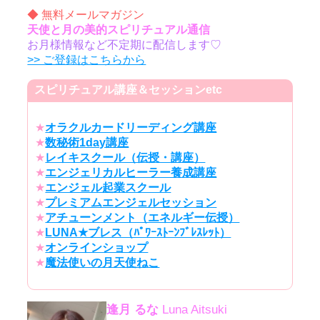
◆ 無料メールマガジン
天使と月の美的スピリチュアル通信
お月様情報など不定期に配信します♡
>> ご登録はこちらから
スピリチュアル講座＆セッションetc
★
オラクルカードリーディング講座
★
数秘術1day講座
★
レイキスクール（伝授・講座）
★
エンジェリカルヒーラー養成講座
★
エンジェル起業スクール
★
プレミアムエンジェルセッション
★
アチューンメント（エネルギー伝授）
★
LUNA★ブレス（ﾊﾟﾜｰｽﾄｰﾝﾌﾞﾚｽﾚｯﾄ）
★
オンラインショップ
★
魔法使いの月天使ねこ
逢月 るな
Luna Aitsuki