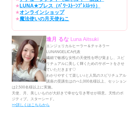
★
LUNA★ブレス（ﾊﾟﾜｰｽﾄｰﾝﾌﾞﾚｽﾚｯﾄ）
★
オンラインショップ
★
魔法使いの月天使ねこ
逢月 るな
Luna Aitsuki
エンジェリカルヒーラー＆チャネラー
LUNANGELICA代表
繊細で敏感な女性の天使性を呼び覚まし、スピ
リチュアルに美しく輝くためのサポートをさせ
ていただきます♡
わかりやすくて楽しい♪と人気のスピリチュアル
講座の受講生はのべ1,000名様以上、セッション
は2,500名様以上に実施。
天使、月、美しいものが大好きで幸せな引き寄せが得意。天性のポ
ジティブ。スターシード。
>>詳しくはこちらから