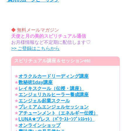
◆ 無料メールマガジン
天使と月の美的スピリチュアル通信
お月様情報など不定期に配信します♡
>> ご登録はこちらから
スピリチュアル講座＆セッションetc
★
オラクルカードリーディング講座
★
数秘術1day講座
★
レイキスクール（伝授・講座）
★
エンジェリカルヒーラー養成講座
★
エンジェル起業スクール
★
プレミアムエンジェルセッション
★
アチューンメント（エネルギー伝授）
★
LUNA★ブレス（ﾊﾟﾜｰｽﾄｰﾝﾌﾞﾚｽﾚｯﾄ）
★
オンラインショップ