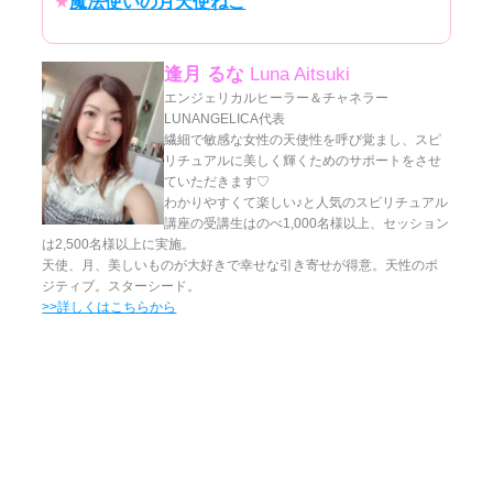
★
魔法使いの月天使ねこ
逢月 るな
Luna Aitsuki
エンジェリカルヒーラー＆チャネラー
LUNANGELICA代表
繊細で敏感な女性の天使性を呼び覚まし、スピ
リチュアルに美しく輝くためのサポートをさせ
ていただきます♡
わかりやすくて楽しい♪と人気のスピリチュアル
講座の受講生はのべ1,000名様以上、セッション
は2,500名様以上に実施。
天使、月、美しいものが大好きで幸せな引き寄せが得意。天性のポ
ジティブ。スターシード。
>>詳しくはこちらから