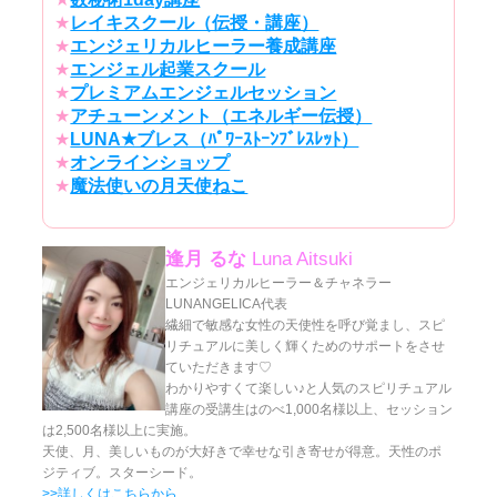
★
レイキスクール（伝授・講座）
★
エンジェリカルヒーラー養成講座
★
エンジェル起業スクール
★
プレミアムエンジェルセッション
★
アチューンメント（エネルギー伝授）
★
LUNA★ブレス（ﾊﾟﾜｰｽﾄｰﾝﾌﾞﾚｽﾚｯﾄ）
★
オンラインショップ
★
魔法使いの月天使ねこ
逢月 るな
Luna Aitsuki
エンジェリカルヒーラー＆チャネラー
LUNANGELICA代表
繊細で敏感な女性の天使性を呼び覚まし、スピ
リチュアルに美しく輝くためのサポートをさせ
ていただきます♡
わかりやすくて楽しい♪と人気のスピリチュアル
講座の受講生はのべ1,000名様以上、セッション
は2,500名様以上に実施。
天使、月、美しいものが大好きで幸せな引き寄せが得意。天性のポ
ジティブ。スターシード。
>>詳しくはこちらから