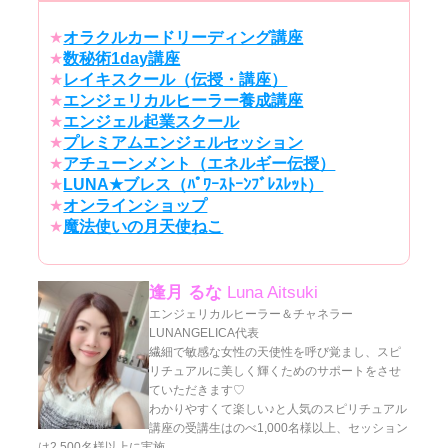
★
オラクルカードリーディング講座
★
数秘術1day講座
★
レイキスクール（伝授・講座）
★
エンジェリカルヒーラー養成講座
★
エンジェル起業スクール
★
プレミアムエンジェルセッション
★
アチューンメント（エネルギー伝授）
★
LUNA★ブレス（ﾊﾟﾜｰｽﾄｰﾝﾌﾞﾚｽﾚｯﾄ）
★
オンラインショップ
★
魔法使いの月天使ねこ
逢月 るな
Luna Aitsuki
エンジェリカルヒーラー＆チャネラー
LUNANGELICA代表
繊細で敏感な女性の天使性を呼び覚まし、スピ
リチュアルに美しく輝くためのサポートをさせ
ていただきます♡
わかりやすくて楽しい♪と人気のスピリチュアル
講座の受講生はのべ1,000名様以上、セッション
は2,500名様以上に実施。