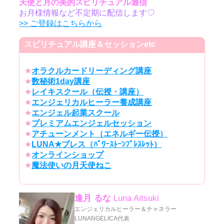
天使と月の美的スピリチュアル通信
お月様情報など不定期に配信します♡
>> ご登録はこちらから
スピリチュアル講座＆セッションetc
★
オラクルカードリーディング講座
★
数秘術1day講座
★
レイキスクール（伝授・講座）
★
エンジェリカルヒーラー養成講座
★
エンジェル起業スクール
★
プレミアムエンジェルセッション
★
アチューンメント（エネルギー伝授）
★
LUNA★ブレス（ﾊﾟﾜｰｽﾄｰﾝﾌﾞﾚｽﾚｯﾄ）
★
オンラインショップ
★
魔法使いの月天使ねこ
逢月 るな
Luna Aitsuki
エンジェリカルヒーラー＆チャネラー
LUNANGELICA代表