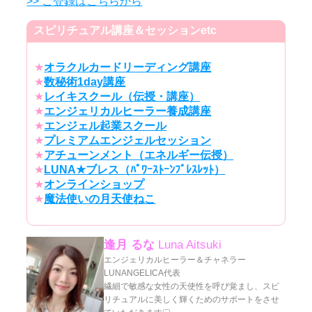
>> ご登録はこちらから
スピリチュアル講座＆セッションetc
★
オラクルカードリーディング講座
★
数秘術1day講座
★
レイキスクール（伝授・講座）
★
エンジェリカルヒーラー養成講座
★
エンジェル起業スクール
★
プレミアムエンジェルセッション
★
アチューンメント（エネルギー伝授）
★
LUNA★ブレス（ﾊﾟﾜｰｽﾄｰﾝﾌﾞﾚｽﾚｯﾄ）
★
オンラインショップ
★
魔法使いの月天使ねこ
逢月 るな
Luna Aitsuki
エンジェリカルヒーラー＆チャネラー
LUNANGELICA代表
繊細で敏感な女性の天使性を呼び覚まし、スピ
リチュアルに美しく輝くためのサポートをさせ