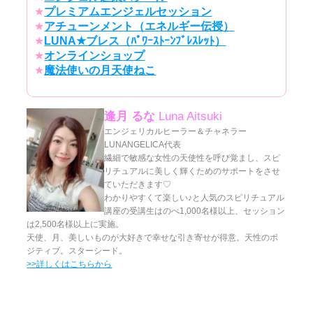
★
プレミアムエンジェルセッション
★
アチューンメント（エネルギー伝授）
★
LUNA★ブレス（ﾊﾟﾜｰｽﾄｰﾝﾌﾞﾚｽﾚｯﾄ）
★
オンラインショップ
★
魔法使いの月天使ねこ
逢月 るな
Luna Aitsuki
エンジェリカルヒーラー＆チャネラー
LUNANGELICA代表
繊細で敏感な女性の天使性を呼び覚まし、スピ
リチュアルに美しく輝くためのサポートをさせ
ていただきます♡
わかりやすくて楽しい♪と人気のスピリチュアル
講座の受講生はのべ1,000名様以上、セッション
は2,500名様以上に実施。
天使、月、美しいものが大好きで幸せな引き寄せが得意。天性のポ
ジティブ。スターシード。
>>詳しくはこちらから