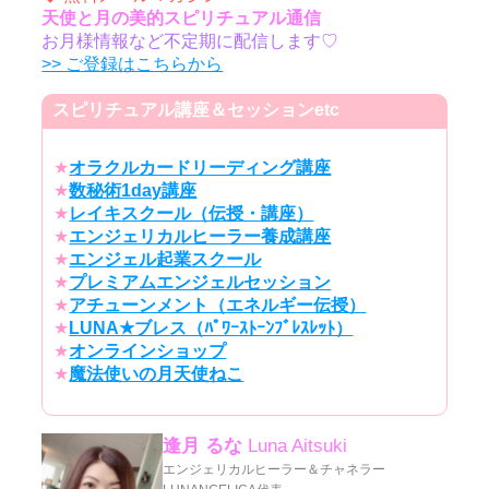
天使と月の美的スピリチュアル通信
お月様情報など不定期に配信します♡
>> ご登録はこちらから
スピリチュアル講座＆セッションetc
★
オラクルカードリーディング講座
★
数秘術1day講座
★
レイキスクール（伝授・講座）
★
エンジェリカルヒーラー養成講座
★
エンジェル起業スクール
★
プレミアムエンジェルセッション
★
アチューンメント（エネルギー伝授）
★
LUNA★ブレス（ﾊﾟﾜｰｽﾄｰﾝﾌﾞﾚｽﾚｯﾄ）
★
オンラインショップ
★
魔法使いの月天使ねこ
逢月 るな
Luna Aitsuki
エンジェリカルヒーラー＆チャネラー