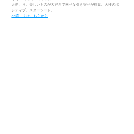
天使、月、美しいものが大好きで幸せな引き寄せが得意。天性のポ
ジティブ。スターシード。
>>詳しくはこちらから