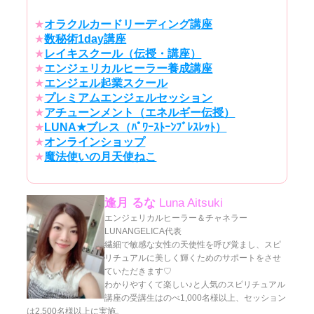
★
オラクルカードリーディング講座
★
数秘術1day講座
★
レイキスクール（伝授・講座）
★
エンジェリカルヒーラー養成講座
★
エンジェル起業スクール
★
プレミアムエンジェルセッション
★
アチューンメント（エネルギー伝授）
★
LUNA★ブレス（ﾊﾟﾜｰｽﾄｰﾝﾌﾞﾚｽﾚｯﾄ）
★
オンラインショップ
★
魔法使いの月天使ねこ
逢月 るな
Luna Aitsuki
エンジェリカルヒーラー＆チャネラー
LUNANGELICA代表
繊細で敏感な女性の天使性を呼び覚まし、スピ
リチュアルに美しく輝くためのサポートをさせ
ていただきます♡
わかりやすくて楽しい♪と人気のスピリチュアル
講座の受講生はのべ1,000名様以上、セッション
は2,500名様以上に実施。