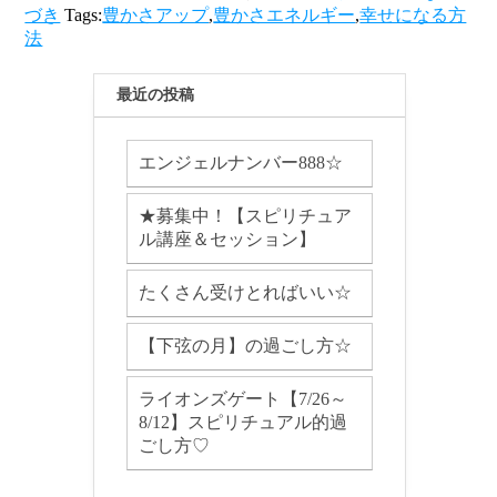
づき
Tags:
豊かさアップ
,
豊かさエネルギー
,
幸せになる方
法
最近の投稿
エンジェルナンバー888☆
★募集中！【スピリチュア
ル講座＆セッション】
たくさん受けとればいい☆
【下弦の月】の過ごし方☆
ライオンズゲート【7/26～
8/12】スピリチュアル的過
ごし方♡