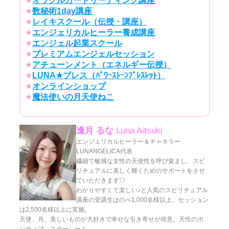
★
オラクルカードリーディング講座
★
数秘術1day講座
★
レイキスクール（伝授・講座）
★
エンジェリカルヒーラー養成講座
★
エンジェル起業スクール
★
プレミアムエンジェルセッション
★
アチューンメント（エネルギー伝授）
★
LUNA★ブレス（ﾊﾟﾜｰｽﾄｰﾝﾌﾞﾚｽﾚｯﾄ）
★
オンラインショップ
★
魔法使いの月天使ねこ
逢月 るな
Luna Aitsuki
エンジェリカルヒーラー＆チャネラー
LUNANGELICA代表
繊細で敏感な女性の天使性を呼び覚まし、スピ
リチュアルに美しく輝くためのサポートをさせ
ていただきます♡
わかりやすくて楽しい♪と人気のスピリチュアル
講座の受講生はのべ1,000名様以上、セッション
は2,500名様以上に実施。
天使、月、美しいものが大好きで幸せな引き寄せが得意。天性のポ
ジティブ。スターシード。