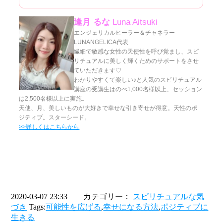
逢月 るな
Luna Aitsuki
エンジェリカルヒーラー＆チャネラー
LUNANGELICA代表
繊細で敏感な女性の天使性を呼び覚まし、スピ
リチュアルに美しく輝くためのサポートをさせ
ていただきます♡
わかりやすくて楽しい♪と人気のスピリチュアル
講座の受講生はのべ1,000名様以上、セッション
は2,500名様以上に実施。
天使、月、美しいものが大好きで幸せな引き寄せが得意。天性のポ
ジティブ。スターシード。
>>詳しくはこちらから
2020-03-07 23:33 カテゴリー：
スピリチュアルな気
づき
Tags:
可能性を広げる
,
幸せになる方法
,
ポジティブに
生きる