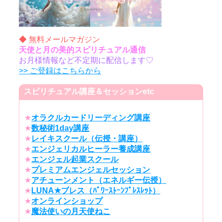
◆ 無料メールマガジン
天使と月の美的スピリチュアル通信
お月様情報など不定期に配信します♡
>> ご登録はこちらから
スピリチュアル講座＆セッションetc
★
オラクルカードリーディング講座
★
数秘術1day講座
★
レイキスクール（伝授・講座）
★
エンジェリカルヒーラー養成講座
★
エンジェル起業スクール
★
プレミアムエンジェルセッション
★
アチューンメント（エネルギー伝授）
★
LUNA★ブレス（ﾊﾟﾜｰｽﾄｰﾝﾌﾞﾚｽﾚｯﾄ）
★
オンラインショップ
★
魔法使いの月天使ねこ