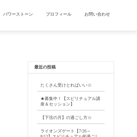
パワーストーン
プロフィール
お問い合わせ
最近の投稿
たくさん受けとればいい☆
★募集中！【スピリチュアル講
座＆セッション】
【下弦の月】の過ごし方☆
ライオンズゲート【7/26～
8/12】スピリチュアル的過ごし