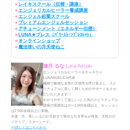
★
レイキスクール（伝授・講座）
★
エンジェリカルヒーラー養成講座
★
エンジェル起業スクール
★
プレミアムエンジェルセッション
★
アチューンメント（エネルギー伝授）
★
LUNA★ブレス（ﾊﾟﾜｰｽﾄｰﾝﾌﾞﾚｽﾚｯﾄ）
★
オンラインショップ
★
魔法使いの月天使ねこ
逢月 るな
Luna Aitsuki
エンジェリカルヒーラー＆チャネラー
LUNANGELICA代表
繊細で敏感な女性の天使性を呼び覚まし、スピ
リチュアルに美しく輝くためのサポートをさせ
ていただきます♡
わかりやすくて楽しい♪と人気のスピリチュアル
講座の受講生はのべ1,000名様以上、セッション
は2,500名様以上に実施。
天使、月、美しいものが大好きで幸せな引き寄せが得意。天性のポ
ジティブ。スターシード。
>>詳しくはこちらから