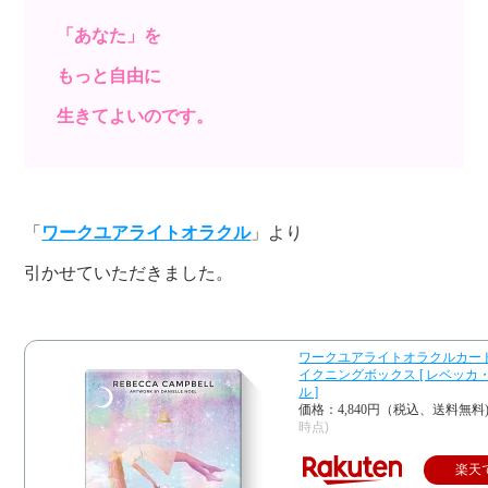
「あなた」を
もっと自由に
生きてよいのです。
「
ワークユアライトオラクル
」より
引かせていただきました。
ワークユアライトオラクルカー
イクニングボックス [ レベッカ
ル ]
価格：4,840円（税込、送料無料
時点)
楽天