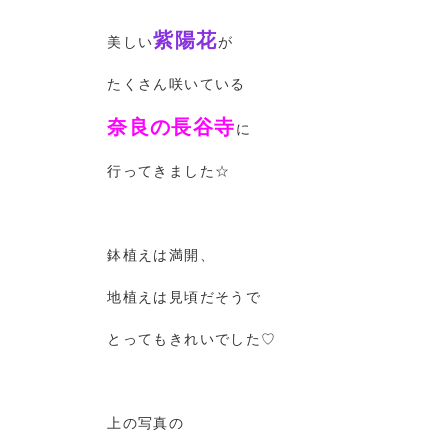
紫陽花
美しい
が
たくさん咲いている
奈良の長谷寺
に
行ってきました☆
鉢植えは満開、
地植えは見頃だそうで
とってもきれいでした♡
上の写真の