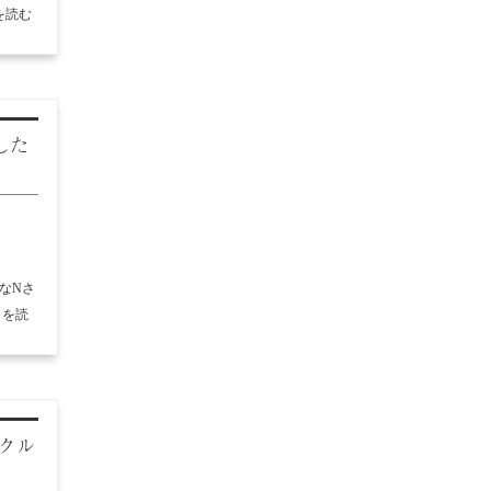
を読む
した
なNさ
きを読
クル