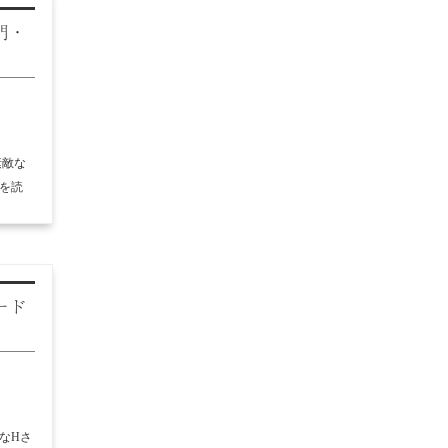
門・
素敵な
きを読
ード
なHさ