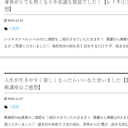
身体がとても熱くなり不思議な感覚でした！【レイキ①
想】
2024.11.13
ご感想
レイキスクール レベル1のご感想を ご紹介させていただきます☆ 愛媛から素敵
まが ご受講くださいました♡ 毎回先生の顔を見て 話をするだけで 不…続きを
人生が生きやすく楽しくなったらいいなと思いました【
術講座☆ご感想】
2024.11.07
ご感想
数秘術1day講座のご感想を ご紹介させていただきます☆ 愛媛から素敵なHさま
講くださいました♡ 誕生日や名前で 人生の流れ、前世からの 繋が…続きを読