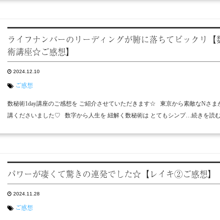
ライフナンバーのリーディングが腑に落ちてビックリ【
術講座☆ご感想】
2024.12.10
ご感想
数秘術1day講座のご感想を ご紹介させていただきます☆ 東京から素敵なNさま
講くださいました♡ 数字から人生を 紐解く数秘術は とてもシンプ…続きを読
パワーが凄くて驚きの連発でした☆【レイキ②ご感想】
2024.11.28
ご感想