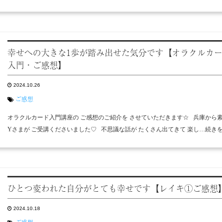
幸せへの大きな1歩が踏み出せた気分です【オラクルカ
入門・ご感想】
2024.10.26
ご感想
オラクルカード入門講座の ご感想のご紹介を させていただきます☆ 兵庫から
Yさまが ご受講くださいました♡ 不思議な話が たくさん出てきて 楽し…続き
ひとつ変われた自分がとても幸せです【レイキ①ご感想
2024.10.18