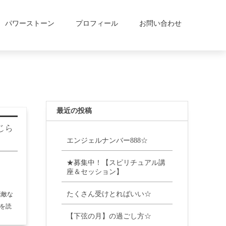
パワーストーン
プロフィール
お問い合わせ
最近の投稿
じら
エンジェルナンバー888☆
★募集中！【スピリチュアル講
座＆セッション】
たくさん受けとればいい☆
素敵な
きを読
【下弦の月】の過ごし方☆