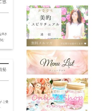
ご感
なHさ
読む
数秘
が ご受
む