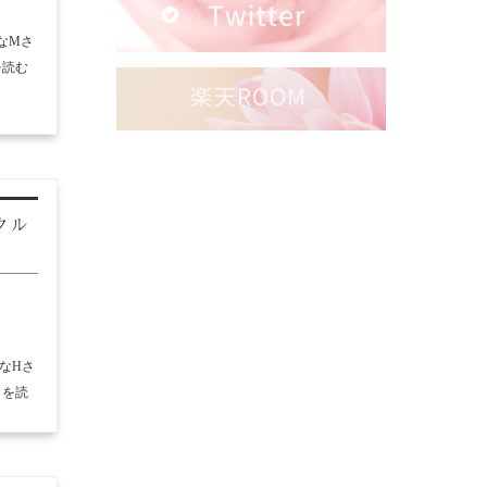
なMさ
を読む
クル
なHさ
きを読