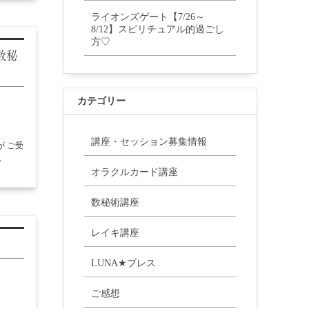
ライオンズゲート【7/26～
8/12】スピリチュアル的過ごし
方♡
数秘
カテゴリー
講座・セッション募集情報
が ご受
む
オラクルカード講座
数秘術講座
レイキ講座
LUNA★ブレス
ご感想