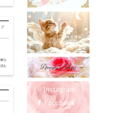
ード
素敵な
を読む
】