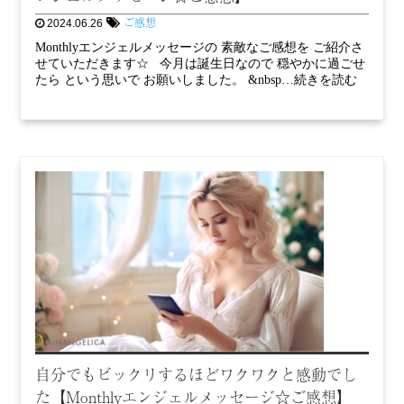
ご感想
2024.06.26
Monthlyエンジェルメッセージの 素敵なご感想を ご紹介さ
せていただきます☆ 今月は誕生日なので 穏やかに過ごせ
たら という思いで お願いしました。 &nbsp…続きを読む
自分でもビックリするほどワクワクと感動でし
た【Monthlyエンジェルメッセージ☆ご感想】