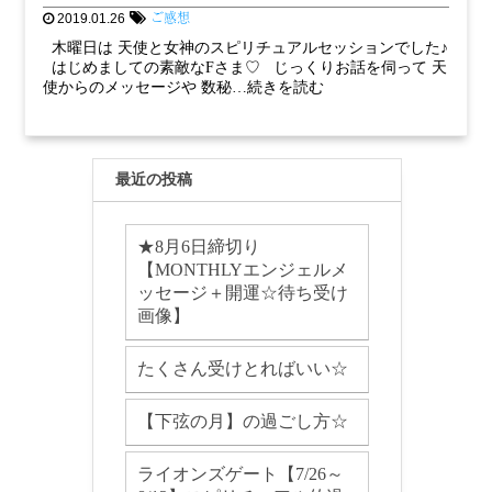
ご感想
2019.01.26
木曜日は 天使と女神のスピリチュアルセッションでした♪
はじめましての素敵なFさま♡ じっくりお話を伺って 天
使からのメッセージや 数秘…続きを読む
最近の投稿
★8月6日締切り
【MONTHLYエンジェルメ
ッセージ＋開運☆待ち受け
画像】
たくさん受けとればいい☆
【下弦の月】の過ごし方☆
ライオンズゲート【7/26～