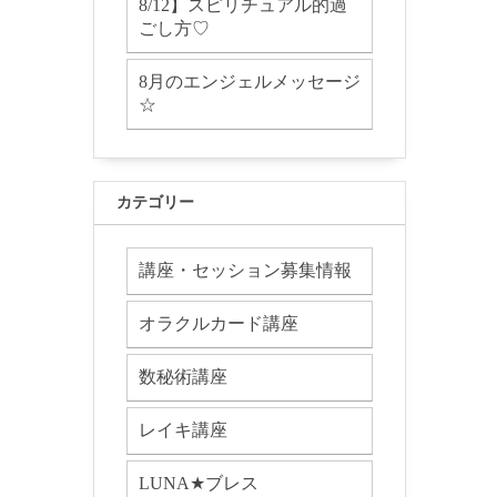
8/12】スピリチュアル的過
ごし方♡
8月のエンジェルメッセージ
☆
カテゴリー
講座・セッション募集情報
オラクルカード講座
数秘術講座
レイキ講座
LUNA★ブレス