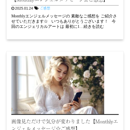
ご感想
2025.01.24
Monthlyエンジェルメッセージの 素敵なご感想を ご紹介さ
せていただきます☆ いつもありがとうございます！ 今
回のエンジェリカルアートは 最初に1…続きを読む
画像見ただけで気分が変わりました【Monthlyエ
ンジェルメッセージ☆ご感想】