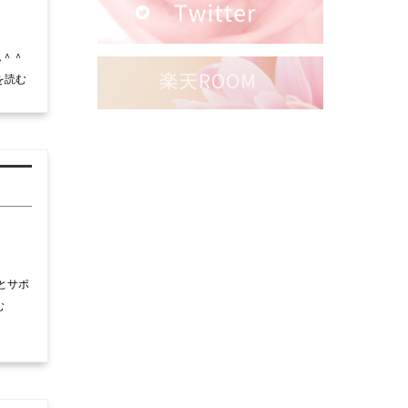
ん＾＾
を読む
とサポ
む