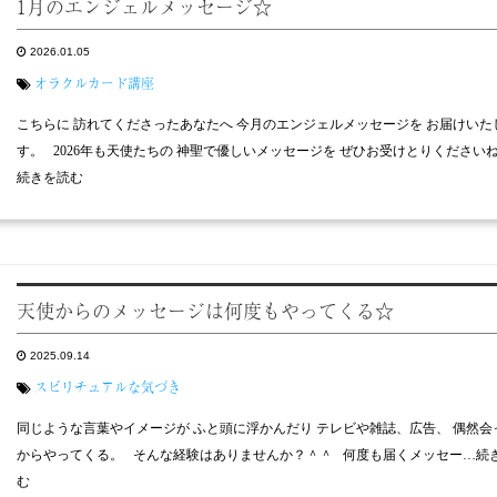
1月のエンジェルメッセージ☆
2026.01.05
オラクルカード講座
こちらに 訪れてくださったあなたへ 今月のエンジェルメッセージを お届けいた
す。 2026年も天使たちの 神聖で優しいメッセージを ぜひお受けとりくださいね
続きを読む
天使からのメッセージは何度もやってくる☆
2025.09.14
スピリチュアルな気づき
同じような言葉やイメージが ふと頭に浮かんだり テレビや雑誌、広告、 偶然会
からやってくる。 そんな経験はありませんか？＾＾ 何度も届くメッセー…続
む