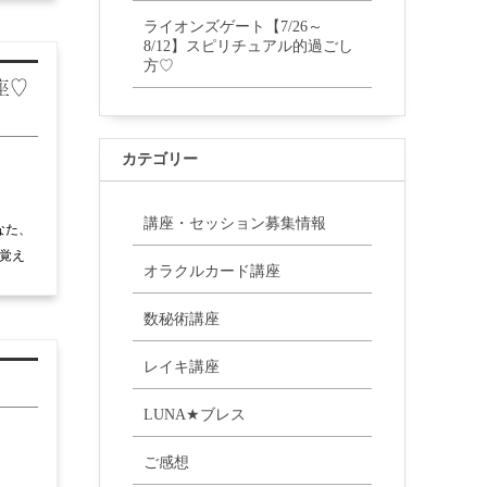
ライオンズゲート【7/26～
8/12】スピリチュアル的過ごし
方♡
座♡
カテゴリー
講座・セッション募集情報
なた、
覚え
オラクルカード講座
数秘術講座
レイキ講座
LUNA★ブレス
ご感想