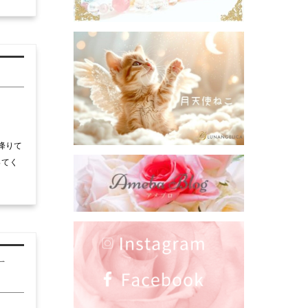
降りて
ってく
ー