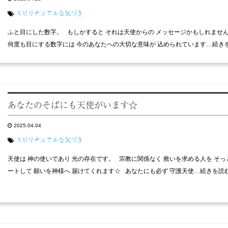
スピリチュアルな気づき
ふと目にした数字。 もしかすると それは天使からの メッセージかもしれませ
何度も目にする数字には 今のあなたへの大切な意味が 込められています…続き
あなたのそばにも天使がいます☆
2025.04.04
スピリチュアルな気づき
天使は 神の使いであり 光の存在です。 宗教に関係なく 救いを求める人を そっ
ートして 願いを神様へ 届けてくれます☆ あなたにも必ず 守護天使…続きを読