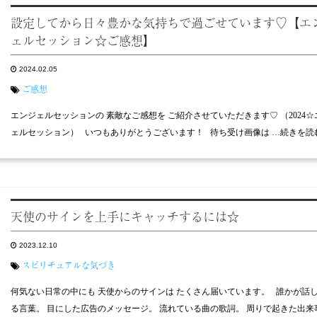
設定してから日々豊かな気持ちで過ごせています♡【エ
ェルセッション☆ご感想】
2024.02.05
ご感想
エンジェルセッションの 素敵なご感想を ご紹介させていただきます♡ （2024☆
ェルセッション） いつもありがとうございます！ 待ち受け画像は …続きを読
天使のサインを上手にキャッチするには☆
2023.12.10
スピリチュアルな気づき
何気ない日常の中にも 天使からのサインは たくさん届いています。 誰かが話
る言葉。 目にした広告のメッセージ。 流れている曲の歌詞。 周りで起きた出来