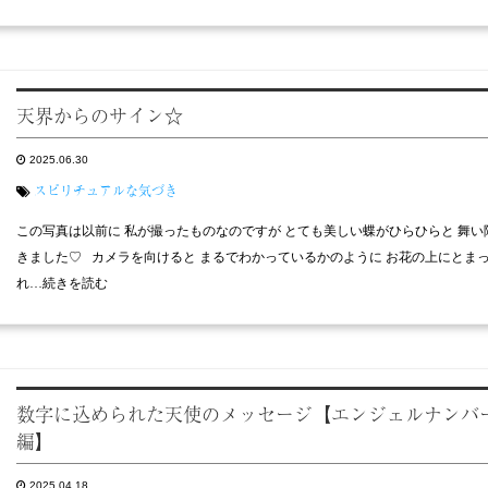
天界からのサイン☆
2025.06.30
スピリチュアルな気づき
この写真は以前に 私が撮ったものなのですが とても美しい蝶がひらひらと 舞い
きました♡ カメラを向けると まるでわかっているかのように お花の上にとま
れ…続きを読む
数字に込められた天使のメッセージ【エンジェルナンバ
編】
2025.04.18