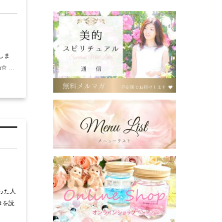
しま
☆ …
った人
きを読